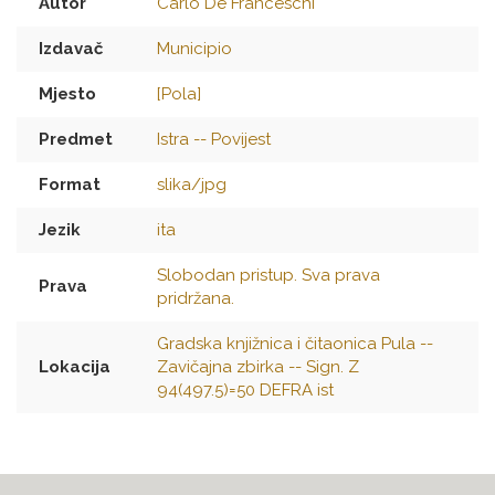
Autor
Carlo De Franceschi
Izdavač
Municipio
Mjesto
[Pola]
Predmet
Istra -- Povijest
Format
slika/jpg
Jezik
ita
Slobodan pristup. Sva prava
Prava
pridržana.
Gradska knjižnica i čitaonica Pula --
Lokacija
Zavičajna zbirka -- Sign. Z
94(497.5)=50 DEFRA ist