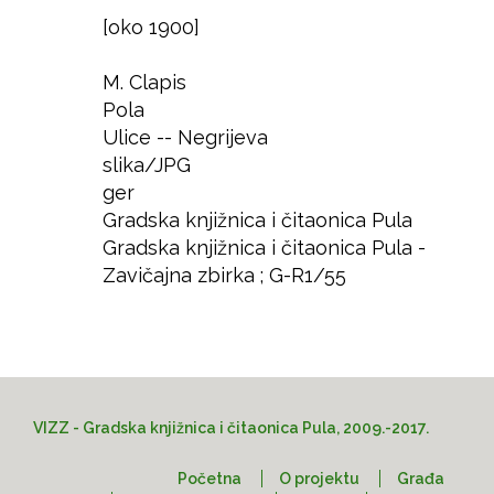
[oko 1900]
Godina
Autor
M. Clapis
Izdavač
Pola
Mjesto
Ulice -- Negrijeva
Predmet
slika/JPG
Format
ger
Jezik
Gradska knjižnica i čitaonica Pula
Prava
Gradska knjižnica i čitaonica Pula -
Lokacija
Zavičajna zbirka ; G-R1/55
Pristup
VIZZ - Gradska knjižnica i čitaonica Pula, 2009.-2017.
Početna
O projektu
Građa