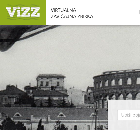
Pretraži
zbirku