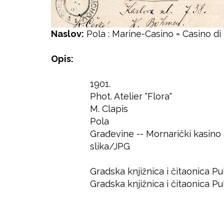
Naslov:
Pola : Marine-Casino = Casino di
Opis:
1901.
Godina
Phot. Atelier "Flora"
Autor
M. Clapis
Izdavač
Pola
Mjesto
Građevine -- Mornarički kasino
Predmet
slika/JPG
Format
Jezik
Gradska knjižnica i čitaonica Pu
Prava
Gradska knjižnica i čitaonica Pu
Lokacija
Pristup