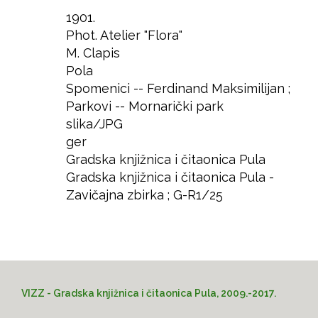
1901.
Godina
Phot. Atelier "Flora"
Autor
M. Clapis
Izdavač
Pola
Mjesto
Spomenici -- Ferdinand Maksimilijan ;
Predmet
Parkovi -- Mornarički park
slika/JPG
Format
ger
Jezik
Gradska knjižnica i čitaonica Pula
Prava
Gradska knjižnica i čitaonica Pula -
Lokacija
Zavičajna zbirka ; G-R1/25
Pristup
VIZZ - Gradska knjižnica i čitaonica Pula, 2009.-2017.