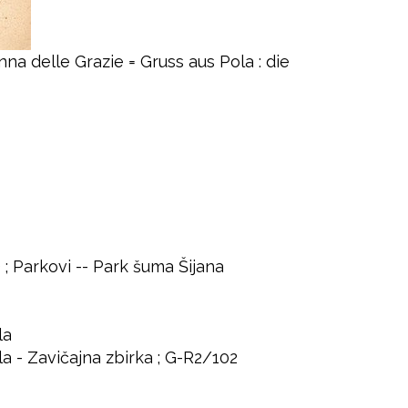
na delle Grazie = Gruss aus Pola : die
 ; Parkovi -- Park šuma Šijana
la
la - Zavičajna zbirka ; G-R2/102