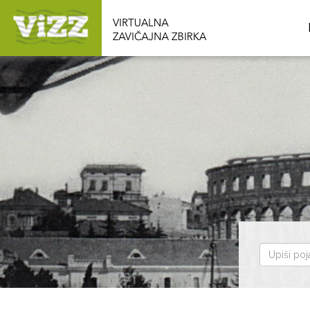
Pretraži
zbirku