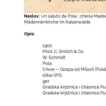
Naslov:
Un saluto da Pola : chiesa Madon
Madonnenkirche im Kaiserwalde
Opis:
1902.
Godina
Phot. C. Sintich & Co.
Autor
W. Schmidt
Izdavač
Pola
Mjesto
Crkve -- Gospa od Milosti (Pula)
Predmet
slika/JPG
Format
ger
Jezik
Gradska knjižnica i čitaonica Pu
Prava
Gradska knjižnica i čitaonica Pu
Lokacija
Pristup