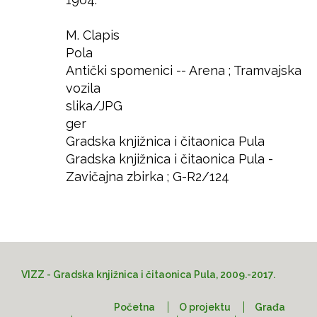
Godina
Autor
M. Clapis
Izdavač
Pola
Mjesto
Antički spomenici -- Arena ; Tramvajska
Predmet
vozila
slika/JPG
Format
ger
Jezik
Gradska knjižnica i čitaonica Pula
Prava
Gradska knjižnica i čitaonica Pula -
Lokacija
Zavičajna zbirka ; G-R2/124
Pristup
VIZZ - Gradska knjižnica i čitaonica Pula, 2009.-2017.
Početna
O projektu
Građa