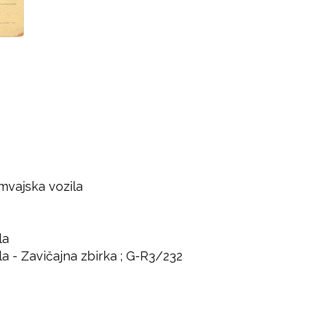
amvajska vozila
la
la - Zavičajna zbirka ; G-R3/232