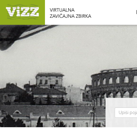
Pretraži
zbirku