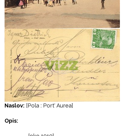
Naslov:
[Pola : Port' Aurea]
Opis:
[oko 1910]