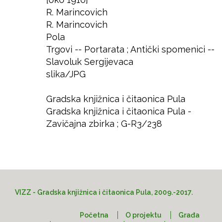
Godina
R. Marincovich
Autor
R. Marincovich
Izdavač
Pola
Mjesto
Trgovi -- Portarata ; Antički spomenici --
Predmet
Slavoluk Sergijevaca
slika/JPG
Format
Jezik
Gradska knjižnica i čitaonica Pula
Prava
Gradska knjižnica i čitaonica Pula -
Lokacija
Zavičajna zbirka ; G-R3/238
Pristup
VIZZ - Gradska knjižnica i čitaonica Pula, 2009.-2017.
Početna
O projektu
Građa