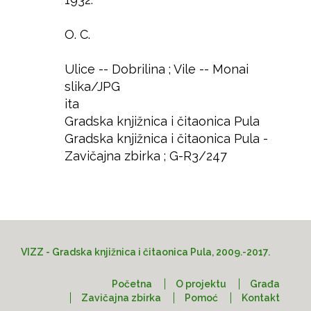
Godina
Autor
O. C.
Izdavač
Mjesto
Ulice -- Dobrilina ; Vile -- Monai
Predmet
slika/JPG
Format
ita
Jezik
Gradska knjižnica i čitaonica Pula
Prava
Gradska knjižnica i čitaonica Pula -
Lokacija
Zavičajna zbirka ; G-R3/247
Pristup
VIZZ - Gradska knjižnica i čitaonica Pula, 2009.-2017.
Početna
O projektu
Građa
Zavičajna zbirka
Pomoć
Kontakt