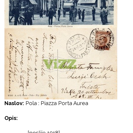
Naslov:
Pola : Piazza Porta Aurea
Opis:
[poslije 1918]