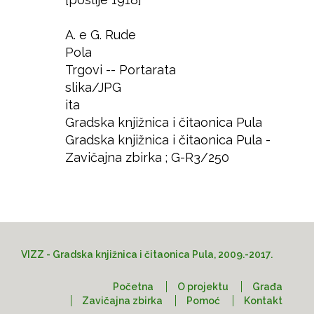
Godina
Autor
A. e G. Rude
Izdavač
Pola
Mjesto
Trgovi -- Portarata
Predmet
slika/JPG
Format
ita
Jezik
Gradska knjižnica i čitaonica Pula
Prava
Gradska knjižnica i čitaonica Pula -
Lokacija
Zavičajna zbirka ; G-R3/250
Pristup
VIZZ - Gradska knjižnica i čitaonica Pula, 2009.-2017.
Početna
O projektu
Građa
Zavičajna zbirka
Pomoć
Kontakt