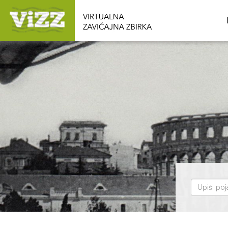
Pretraži
zbirku