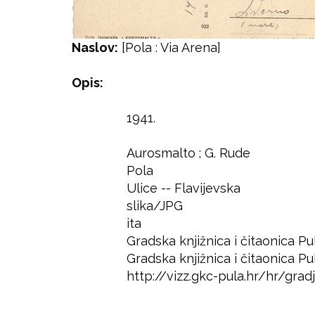
Naslov:
[Pola : Via Arena]
Opis:
1941.
Godina
Autor
Aurosmalto ; G. Rude
Izdavač
Pola
Mjesto
Ulice -- Flavijevska
Predmet
slika/JPG
Format
ita
Jezik
Gradska knjižnica i čitaonica Pu
Prava
Gradska knjižnica i čitaonica Pu
Lokacija
http://vizz.gkc-pula.hr/hr/gr
Pristup