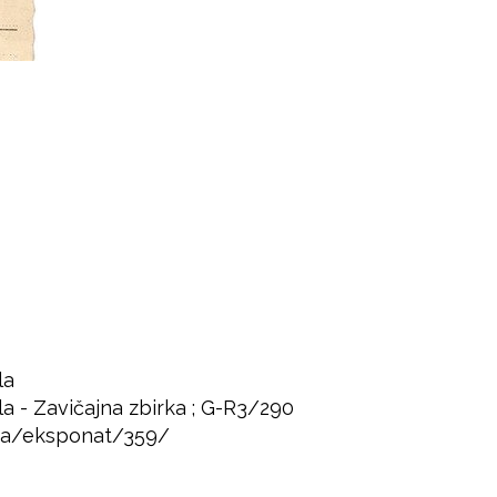
la
la - Zavičajna zbirka ; G-R3/290
adja/eksponat/359/