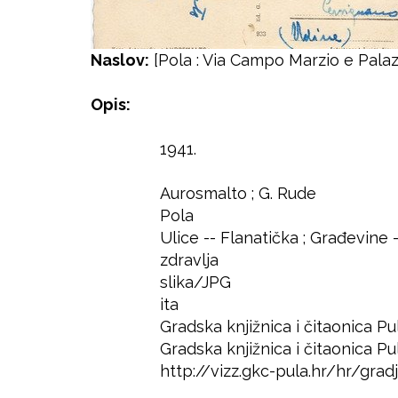
Naslov:
[Pola : Via Campo Marzio e Palaz
Opis:
1941.
Godina
Autor
Aurosmalto ; G. Rude
Izdavač
Pola
Mjesto
Ulice -- Flanatička ; Građevine 
Predmet
zdravlja
slika/JPG
Format
ita
Jezik
Gradska knjižnica i čitaonica Pu
Prava
Gradska knjižnica i čitaonica Pu
Lokacija
http://vizz.gkc-pula.hr/hr/gr
Pristup