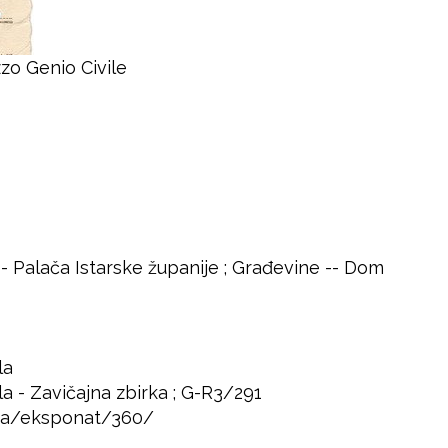
zo Genio Civile
-- Palača Istarske županije ; Građevine -- Dom
la
la - Zavičajna zbirka ; G-R3/291
adja/eksponat/360/