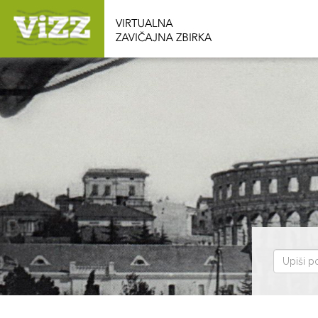
Pretraž
zbirku