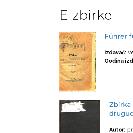
E-zbirke
Führer 
Izdavač:
Ve
Godina izd
Zbirka 
drugu
Autor:
pr