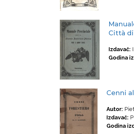
Manuale 
Città di
Izdavač:
I
Godina iz
Cenni al
Autor:
Piet
Izdavač:
Pa
Godina iz