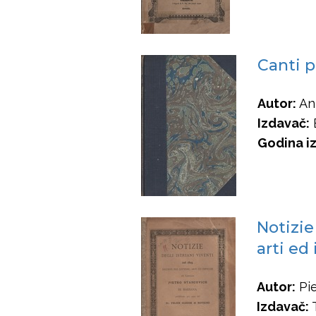
Canti p
Autor:
Ant
Izdavač:
E
Godina iz
Notizie 
arti ed
Autor:
Pie
Izdavač:
T