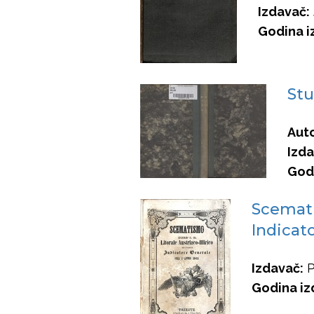
Izdavač:
Godina i
Stu
Auto
Izda
Godi
Scematis
Indicato
Izdavač:
P
Godina iz