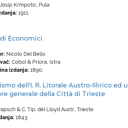
Josip Krmpotić, Pula
zdanja:
1911.
di Economici
r:
Nicolo Del Bello
vač:
Cobol & Priora, Istra
na izdanja:
1890.
mo dell'I. R. Litorale Austro-Illirico ed 
re generale della Città di Trieste
apsch & C. Tip. del Lloyd Austr., Trieste
danja:
1843.