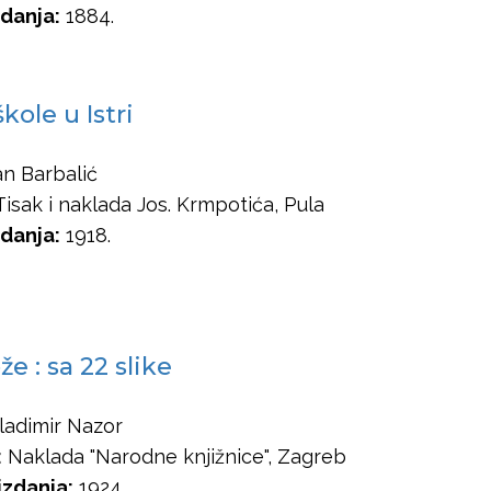
danja:
1884.
kole u Istri
n Barbalić
isak i naklada Jos. Krmpotića, Pula
danja:
1918.
že : sa 22 slike
ladimir Nazor
:
Naklada "Narodne knjižnice", Zagreb
izdanja:
1924.