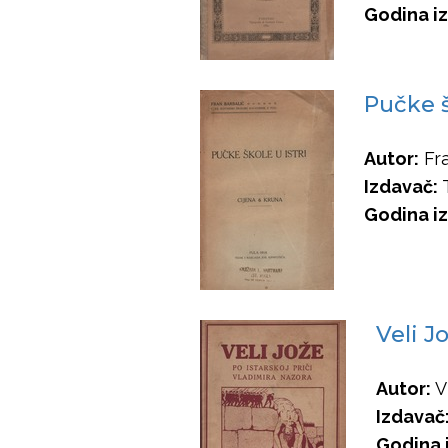
Godina iz
Pučke š
Autor:
Fra
Izdavač:
T
Godina iz
Veli Jo
Autor:
V
Izdavač
Godina 