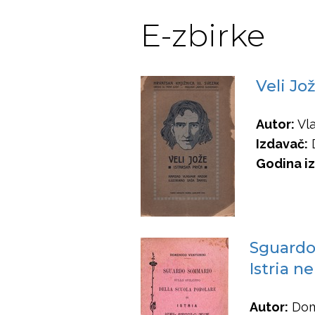
E-zbirke
Veli Jož
Autor:
Vla
Izdavač:
D
Godina iz
Sguardo 
Istria ne
Autor:
Dome