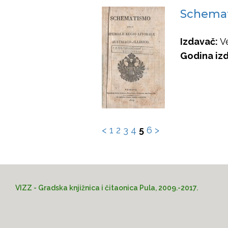
Schemati
Izdavač:
Ve
Godina izd
<
1
2
3
4
5
6
>
VIZZ - Gradska knjižnica i čitaonica Pula, 2009.-2017.