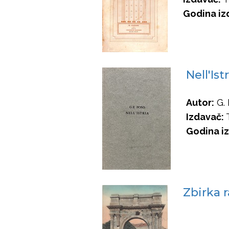
Godina iz
Nell'Ist
Autor:
G. 
Izdavač:
T
Godina iz
Zbirka r