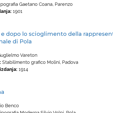
pografia Gaetano Coana, Parenzo
anja:
1901
 e dopo lo scioglimento della rappresen
ale di Pola
uglielmo Vareton
:
Stabilimento grafico Molini, Padova
izdanja:
1914
na
vio Benco
ipografia Moderna Silvio Volpi, Pola