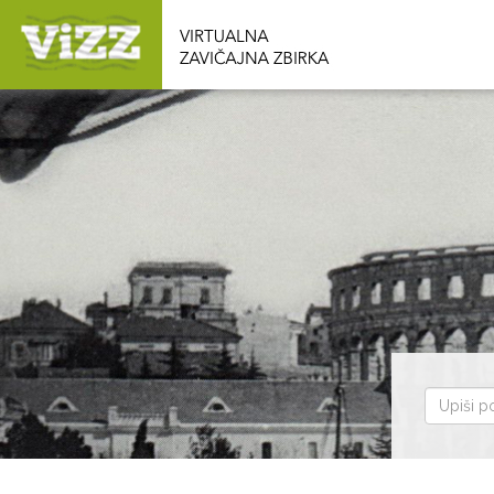
Pretraž
zbirku