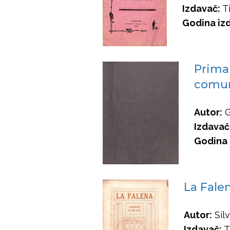
Izdavač:
Ti
Godina izd
Prima
comun
Autor:
G
Izdavač
Godina 
La Fale
Autor:
Sil
Izdavač:
T