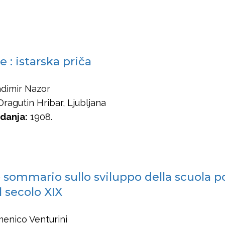
e : istarska priča
dimir Nazor
ragutin Hribar, Ljubljana
danja:
1908.
sommario sullo sviluppo della scuola p
l secolo XIX
nico Venturini