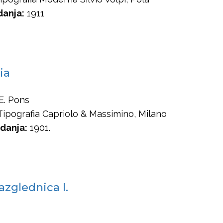
danja:
1911
ria
E. Pons
ipografia Capriolo & Massimino, Milano
danja:
1901.
azglednica I.