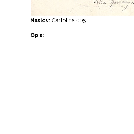
Naslov:
Cartolina 005
Opis:
Godina
Autor
Izdavač
Mjesto
Predmet
Format
Jezik
Prava
Lokacija
Pristup