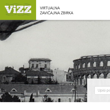
Pretraž
zbirku