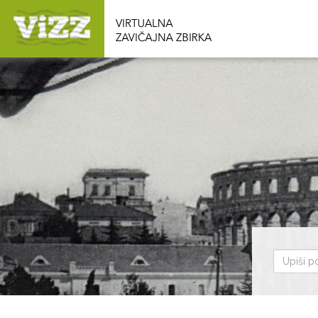
Pretraž
zbirku