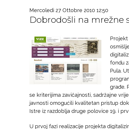
Mercoledì 27 Ottobre 2010 12:50
Dobrodošli na mrežne st
Projekt 
osmišlj
digitali
fondu z
Pula. U
program
građe. P
se kriterijima zavičajnosti, sadržajne vrije
javnosti omogućili kvalitetan pristup d
Istre iz razdoblja druge polovice 19. i pr
U prvoj fazi realizacije projekta digitaliz