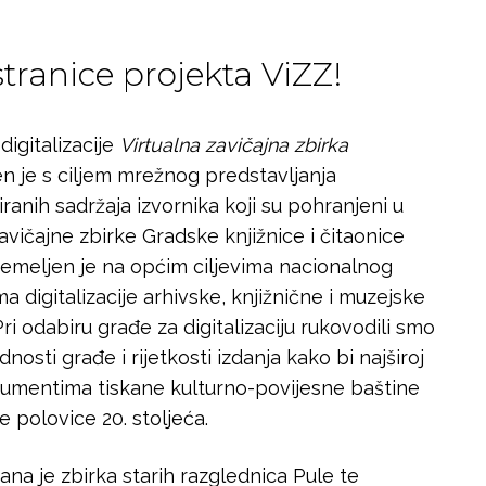
ranice projekta ViZZ!
digitalizacije
Virtualna zavičajna zbirka
en je s ciljem mrežnog predstavljanja
ziranih sadržaja izvornika koji su pohranjeni u
avičajne zbirke Gradske knjižnice i čitaonice
temeljen je na općim ciljevima nacionalnog
a digitalizacije arhivske, knjižnične i muzejske
ri odabiru građe za digitalizaciju rukovodili smo
dnosti građe i rijetkosti izdanja kako bi najširoj
okumentima tiskane kulturno-povijesne baštine
ve polovice 20. stoljeća.
irana je zbirka starih razglednica Pule te